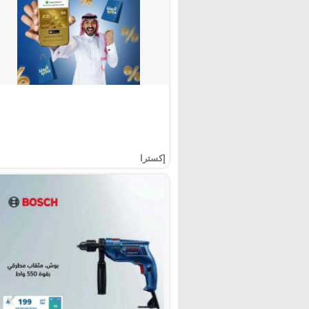
إكسترا