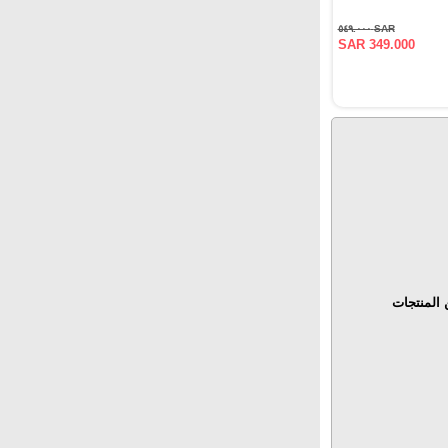
SAR ٥٤٩.٠٠٠
SAR 349.000
المنتجات