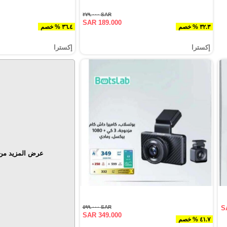
SAR ٢٧٩.٠٠٠
SAR 189.000
٣٢.٣ % خصم
٣٦.٤ % خصم
إكسترا
إكسترا
عرض المزيد من 
SAR ٥٩٩.٠٠٠
S
SAR 349.000
٤١.٧ % خصم