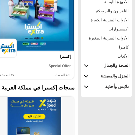
الأجهزة اللوحية
التلفزيون والبروجكتر
الأدوات المنزلية الكبيرة
أكسسوارات
الأدوات المنزلية الصغيرة
كاميرا
الألعاب
إكسترا
الصحة والجمال
Special Offer
+٨٤
الصفحات
+٢٧
ايام متبقي
المنزل والمعيشة
ملابس وأحذية
منتجات إكسترا في مملكة العربية ا