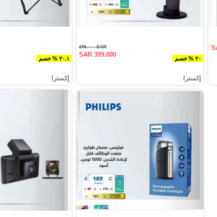
SAR ٤٩٩.٠٠٠
S
SAR 399.000
٢٠ % خصم
٢٠.١ % خصم
إكسترا
إكسترا