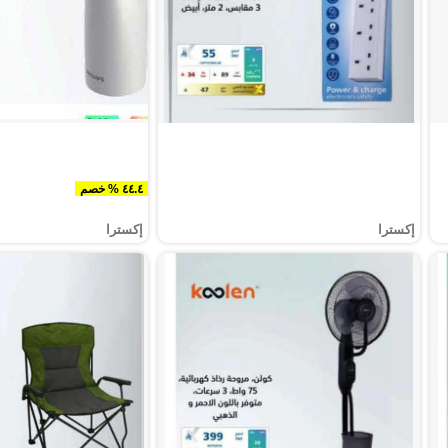
٤٤.٤ % خصم
إكسترا
إكسترا