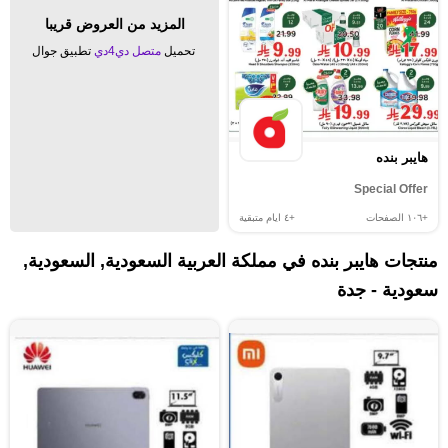
المزيد من العروض قريبا
تحميل
متصل دي4دي
تطبيق جوال
هايبر بنده
Special Offer
+١٠٦
الصفحات
+٤
ايام متبقية
منتجات هايبر بنده في مملكة العربية السعودية, السعودية,
سعودية - جدة