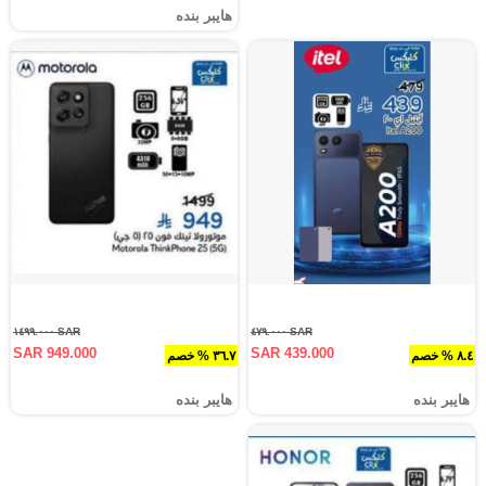
هايبر بنده
SAR ١٤٩٩.٠٠٠
SAR ٤٧٩.٠٠٠
SAR 949.000
SAR 439.000
٨.٤ % خصم
٣٦.٧ % خصم
هايبر بنده
هايبر بنده