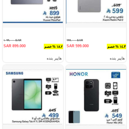
SAR ١٠٩٩.٠٠٠
SAR ٦٩٩.٠٠٠
SAR 899.000
SAR 599.000
١٤.٣ % خصم
١٨.٢ % خصم
هايبر بنده
هايبر بنده