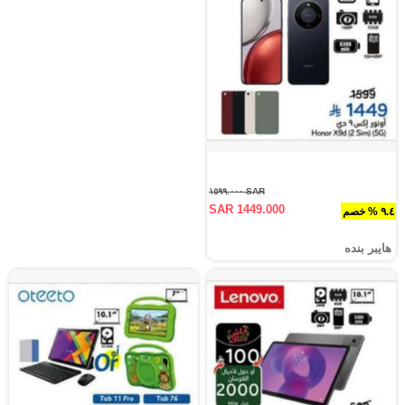
SAR ١٥٩٩.٠٠٠
SAR 1449.000
٩.٤ % خصم
هايبر بنده