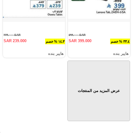
SAR ٢٧٩.٠٠٠
SAR ٥٩٩.٠٠٠
SAR 239.000
SAR 399.000
٣٣.٤ % خصم
١٤.٣ % خصم
هايبر بنده
هايبر بنده
عرض المزيد من المنتجات