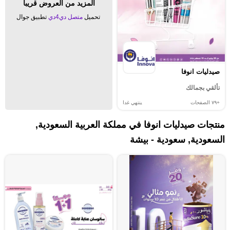
المزيد من العروض قريبا
تحميل
متصل دي4دي
تطبيق جوال
صيدليات انوفا
تألقي بجمالك
+٧٩
الصفحات
ينتهي غدا
منتجات صيدليات انوفا في مملكة العربية السعودية,
السعودية, سعودية - بيشة