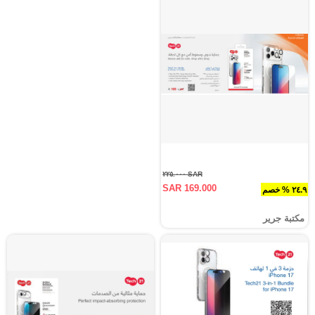
SAR ٢٢٥.٠٠٠
SAR 169.000
٢٤.٩ % خصم
مكتبة جرير