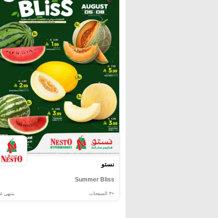
نستو
Summer Bliss
+٣
الصفحات
ينتهي غد