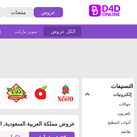
عروض
منتجات
الكل عروض
سوبر ماركت
إ
التصنيفات
إلكترونيات
جوالات
تلفزيون
أدوات المطبخ
عروض مملكة العربية السعودية, السعود
طابعة