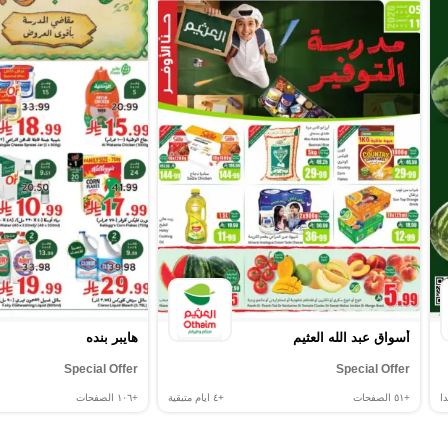
أسواق عبد الله العثيم
هايبر بنده
Special Offer
Special Offer
ا
+٥١
الصفحات
+٤
ايام متبقية
+١٠٦
الصفحات