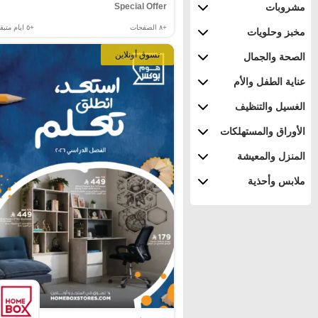
Special Offer
مشروبات
+٨
الصفحات
+٥
ايام متبقي
مخبز وحلويات
تسوق أونلاين
الصحة والجمال
عناية الطفل والأم
الغسيل والتنظيف
الأوراق والمستهلكات
المنزل والمعيشة
ملابس وأحذية