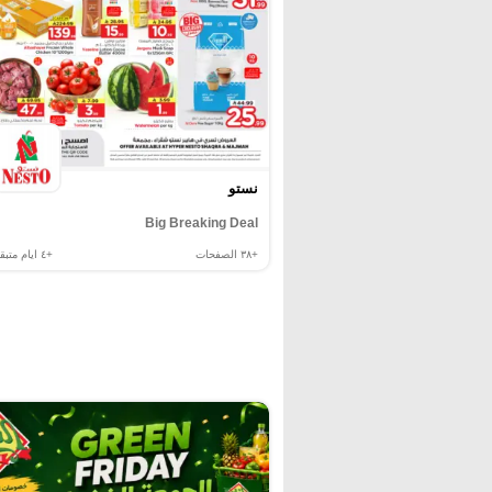
نستو
Big Breaking Deal
+٣٨
الصفحات
+٤
ايام متبقي