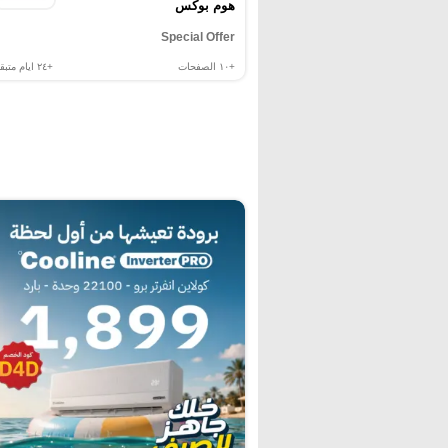
هوم بوكس
Special Offer
+١٠
الصفحات
+٢٤
ايام متبقي