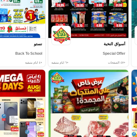
أسواق النخبة
نستو
Back To School
Special Offer
+٤٧
الصفحات
+٦
ايام متبقية
+٤
ايام متبقية