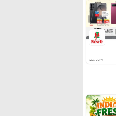
+٢
ايام متبقية