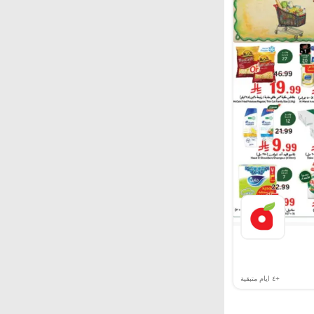
+٤
ايام متبقية