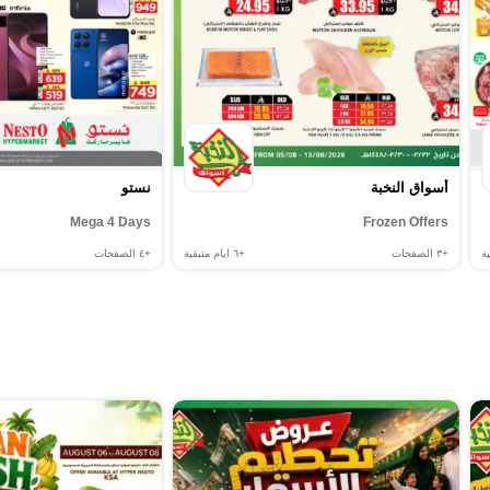
أسواق النخبة
نستو
Mega 4 Days
Frozen Offers
ة
+٣
الصفحات
+٦
ايام متبقية
+٤
الصفحات