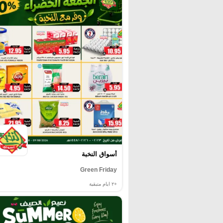
أسواق النخبة
Green Friday
+٢
ايام متبقية