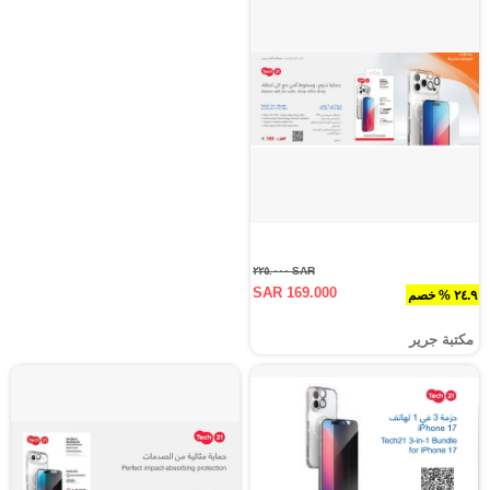
SAR ٢٢٥.٠٠٠
SAR 169.000
٢٤.٩ % خصم
مكتبة جرير