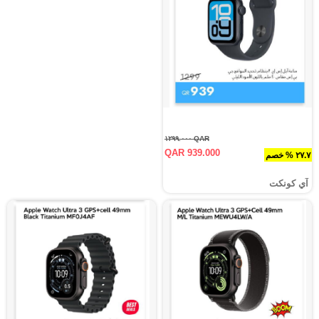
QAR ١٢٩٩.٠٠٠
QAR 939.000
٢٧.٧ % خصم
آي كونكت