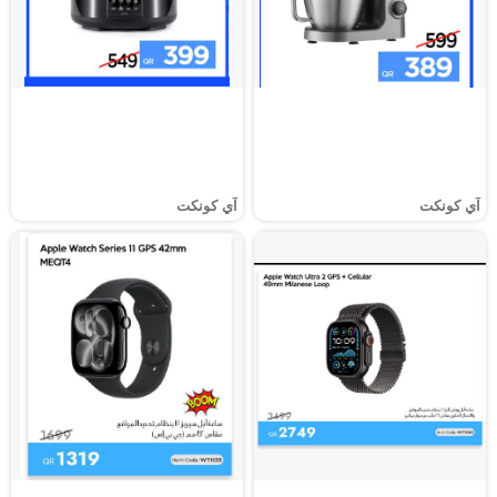
آي كونكت
آي كونكت