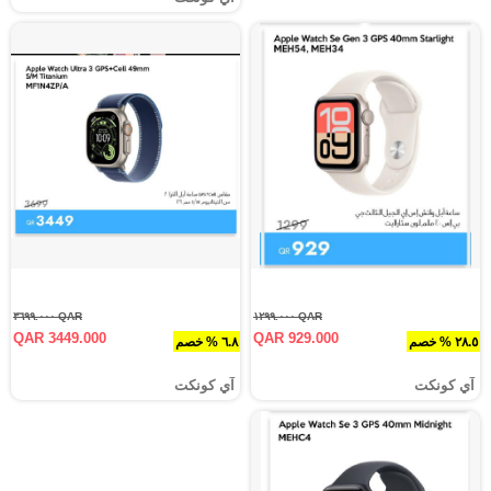
QAR ٣٦٩٩.٠٠٠
QAR ١٢٩٩.٠٠٠
QAR 3449.000
QAR 929.000
٢٨.٥ % خصم
٦.٨ % خصم
آي كونكت
آي كونكت