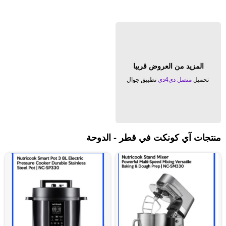
المزيد من العروض قريبا
تحميل
متصل دي4دي
تطبيق جوال
منتجات آي كونكت في قطر - الدوحة