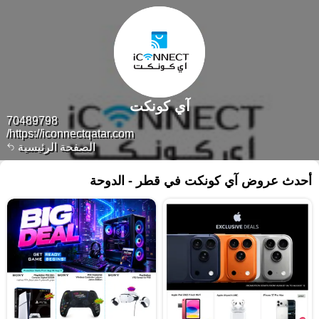
آي كونكت
70489798
https://iconnectqatar.com/
الصفحة الرئيسية
أحدث عروض آي كونكت في قطر - الدوحة