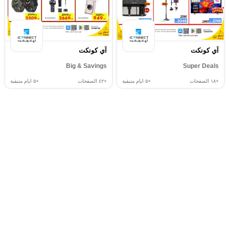
آي كونكت
آي كونكت
Big & Savings
Super Deals
+١٨
الصفحات
+٥
ايام متبقية
+٤٢
الصفحات
+٥
ايام متبقية