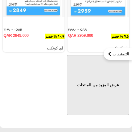
QAR ٣١٩٩.٠٠٠
QAR ٣١٩٩.٠٠٠
QAR 2849.000
QAR 2959.000
٧.٥ % خصم
١٠.٩ % خصم
آي كونكت
آي كونكت
التصنيفات
عرض المزيد من المنتجات