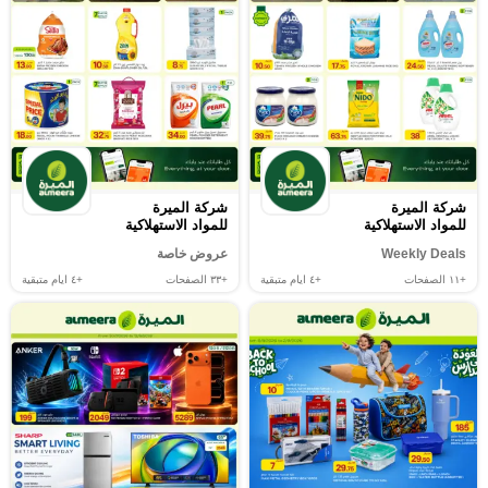
شركة الميرة
شركة الميرة
للمواد الاستهلاكية
للمواد الاستهلاكية
Weekly Deals
عروض خاصة
+١١
الصفحات
+٤
ايام متبقية
+٣٣
الصفحات
+٤
ايام متبقية