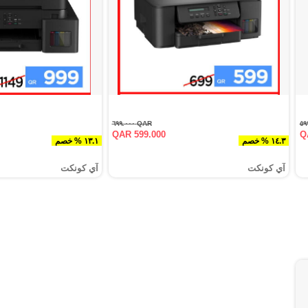
QAR ٦٩٩.٠٠٠
QAR 599.000
Q
١٤.٣ % خصم
١٣.١ % خصم
آي كونكت
آي كونكت