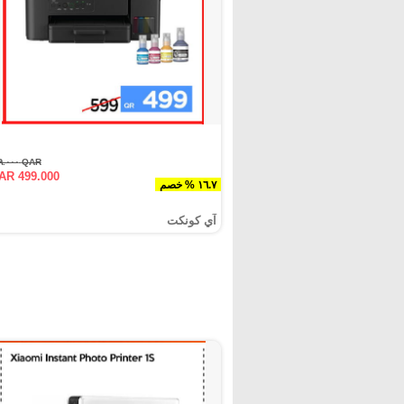
QAR ٥٩٩.٠٠٠
AR 499.000
١٦.٧ % خصم
آي كونكت