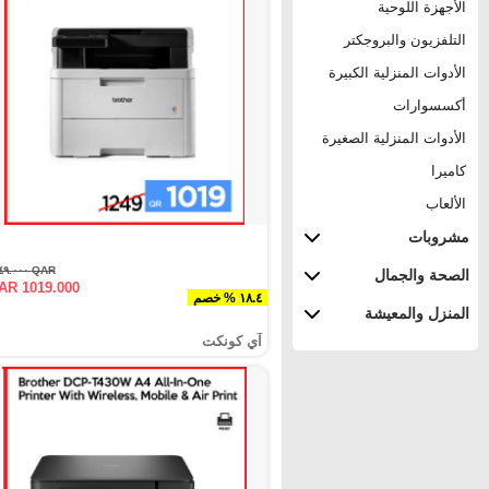
الأجهزة اللوحية
التلفزيون والبروجكتر
الأدوات المنزلية الكبيرة
أكسسوارات
الأدوات المنزلية الصغيرة
كاميرا
الألعاب
مشروبات
QAR ١٢٤٩.٠٠٠
الصحة والجمال
AR 1019.000
١٨.٤ % خصم
المنزل والمعيشة
آي كونكت