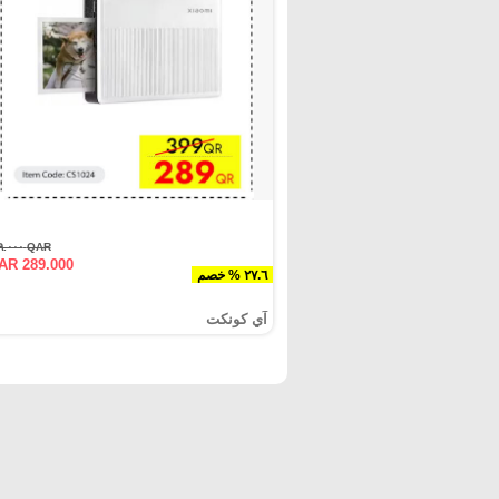
QAR ٣٩٩.٠٠٠
AR 289.000
٢٧.٦ % خصم
آي كونكت