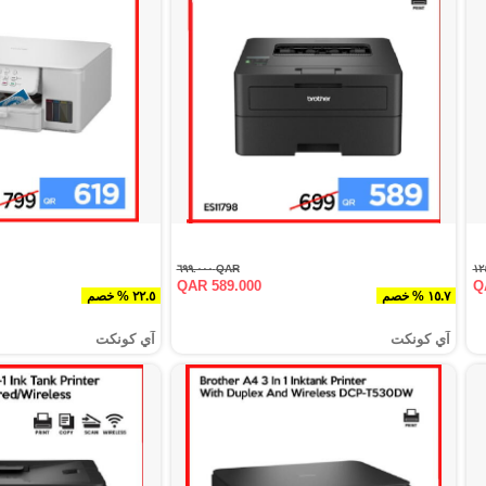
QAR ٦٩٩.٠٠٠
QAR 589.000
Q
١٥.٧ % خصم
٢٢.٥ % خصم
آي كونكت
آي كونكت