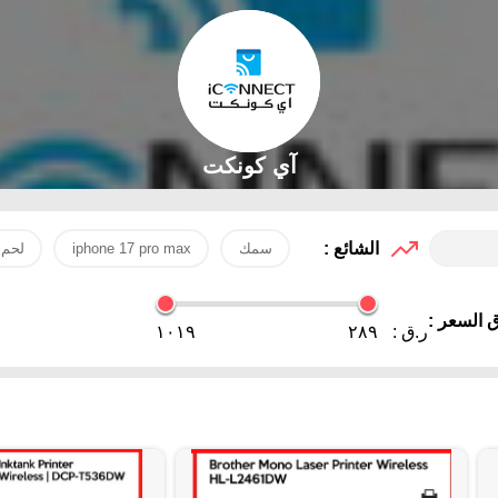
آي كونكت
الشائع :
سمك
iphone 17 pro max
لحم
 السعر :
ر.ق :
٢٨٩
١٠١٩