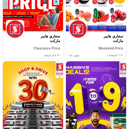
سفاري هايبر
سفاري هايبر
ماركت
ماركت
Clearance Price
Weekend Price
+١٦
الصفحات
ينتهي غدا
+٧
ايام متبقية