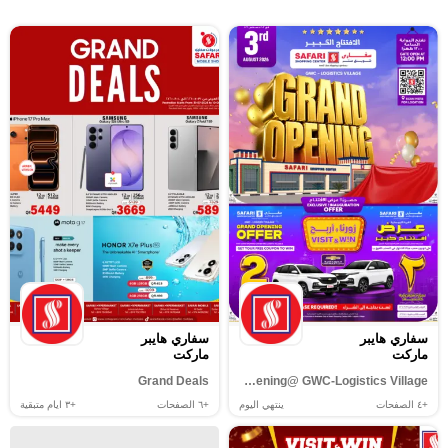
سفاري هايبر
سفاري هايبر
ماركت
ماركت
Grand Deals
Grand Opening@ GWC-Logistics Village
+٤
الصفحات
ينتهي اليوم
+٦
الصفحات
+٣
ايام متبقية