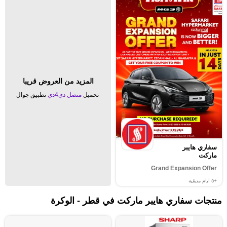
المزيد من العروض قريبا
تحميل
متصل دي4دي
تطبيق جوال
سفاري هايبر
ماركت
Grand Expansion Offer
+٥
ايام متبقية
منتجات سفاري هايبر ماركت في قطر - الوكرة