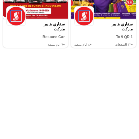
سفاري هايبر
سفاري هايبر
ماركت
ماركت
Bestune Car
1 To 9 QR
+٣٣
الصفحات
+٤
ايام متبقية
+٦
ايام متبقية