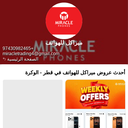
ميراكل للهواتف
+97430982465
miracletrading4@gmail.com
الصفحة الرئيسية
أحدث عروض ميراكل للهواتف في قطر - الوكرة