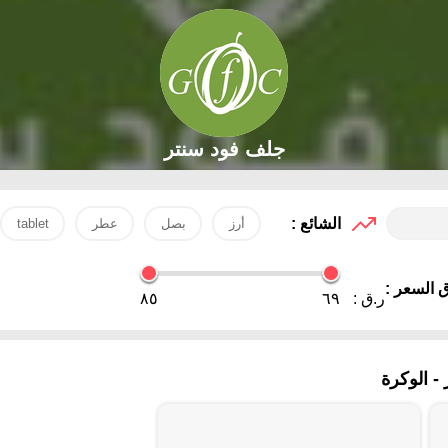
جلف فود سنتر
الشائع :
أرز
بصل
عطر
tablet
 السعر :
ر.ق :
٦٩
٨٥
 الوكرة