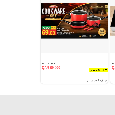
QAR ٧٩.٠٠٠
QAR 69.000
Q
١٢.٧ % خصم
جلف فود سنتر