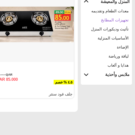
المنزل والمعيشة
معدات الطعام وتقديمه
تجهيزات المطابخ
تأثيث وديكورات المنزل
الأساسيات المنزلية
الإضاءة
لياقة ورياضة
هدايا و ألعاب
ملابس وأحذية
QAR ٨٩.٠٠٠
AR 85.000
٤.٥ % خصم
جلف فود سنتر