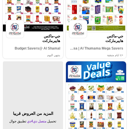
جي-ماكس
جي-ماكس
هايبرماركت
هايبرماركت
Budget Savers@ Al Shamal
Al Kheesa | Al Thumama Mega Savers
+٤
ايام متبقية
ينتهي اليوم
المزيد من العروض قريبا
تحميل
متصل دي4دي
تطبيق جوال