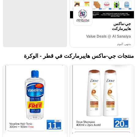
جي-ماكس
هايبرماركت
Value Deals @ Al Sanaiya
ينتهي اليوم
منتجات جي-ماكس هايبرماركت في قطر - الوكرة