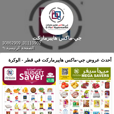
جي-ماكس هايبرماركت
31110902, 30862909
الصفحة الرئيسية
أحدث عروض جي-ماكس هايبرماركت في قطر - الوكرة