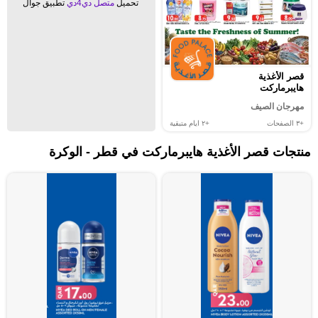
تحميل
متصل دي4دي
تطبيق جوال
قصر الأغذية
هايبرماركت
مهرجان الصيف
+٣
الصفحات
+٢
ايام متبقية
منتجات قصر الأغذية هايبرماركت في قطر - الوكرة