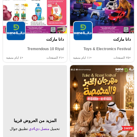
دانا ماركت
دانا ماركت
Tremendous 10 Riyal
Toys & Electronics Festival
+٢٥
الصفحات
+١١
ايام متبقية
+٢١
الصفحات
+٤
ايام متبقية
المزيد من العروض قريبا
تحميل
متصل دي4دي
تطبيق جوال