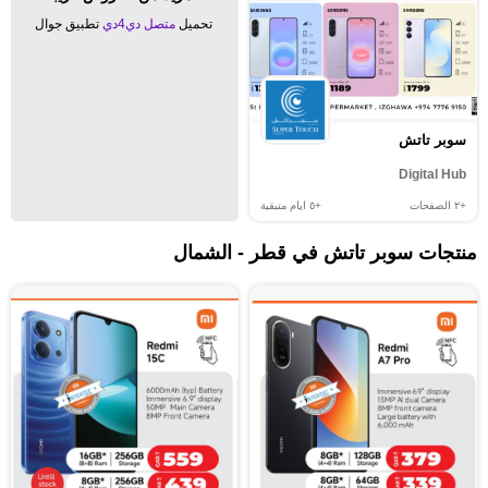
تحميل
متصل دي4دي
تطبيق جوال
سوبر تاتش
Digital Hub
+٢
الصفحات
+٥
ايام متبقية
منتجات سوبر تاتش في قطر - الشمال