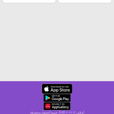
أونلاين © ۲۰٢١ D4D. جميع الحقوق محفوظة