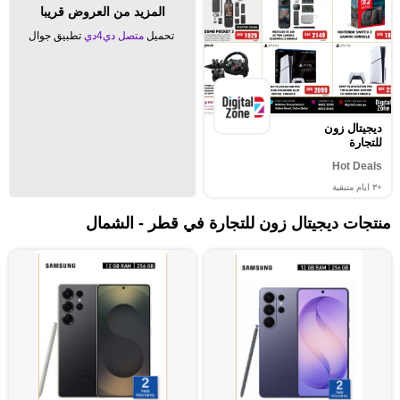
المزيد من العروض قريبا
تحميل
متصل دي4دي
تطبيق جوال
ديجيتال زون
للتجارة
Hot Deals
+٣
ايام متبقية
منتجات ديجيتال زون للتجارة في قطر - الشمال