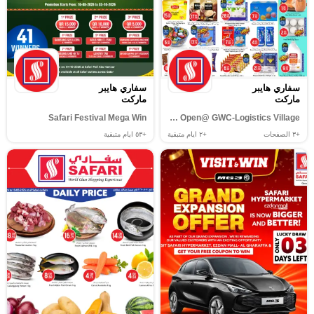
سفاري هايبر
سفاري هايبر
ماركت
ماركت
Safari Festival Mega Win
Now Open@ GWC-Logistics Village
+٣
الصفحات
+٢
ايام متبقية
+٥٣
ايام متبقية