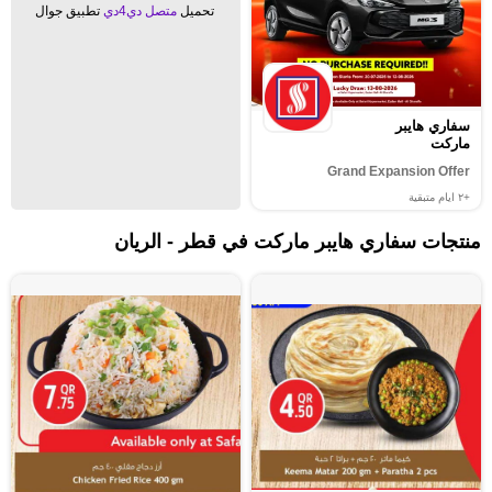
تحميل
متصل دي4دي
تطبيق جوال
سفاري هايبر
ماركت
Grand Expansion Offer
+٢
ايام متبقية
منتجات سفاري هايبر ماركت في قطر - الريان