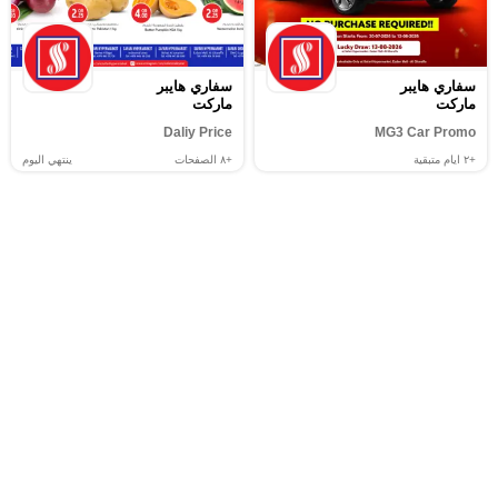
سفاري هايبر
سفاري هايبر
ماركت
ماركت
Daliy Price
MG3 Car Promo
+٢
ايام متبقية
+٨
الصفحات
ينتهي اليوم