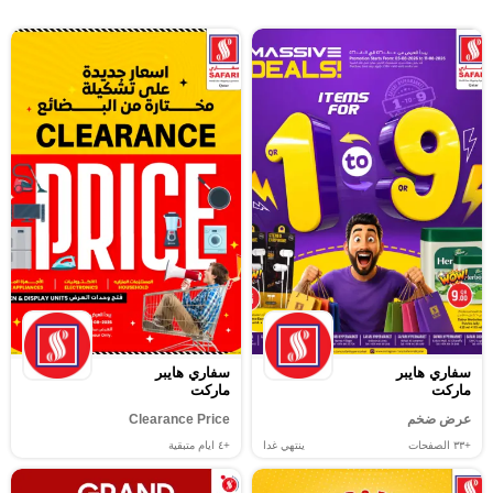
سفاري هايبر
سفاري هايبر
ماركت
ماركت
عرض ضخم
Clearance Price
+٣٣
الصفحات
ينتهي غدا
+٤
ايام متبقية