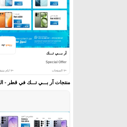
آر بـــي تـــك
Special Offer
+٧
الصفحات
+٧
ايام متبقي
منتجات آر بـــي تـــك في قطر - ال