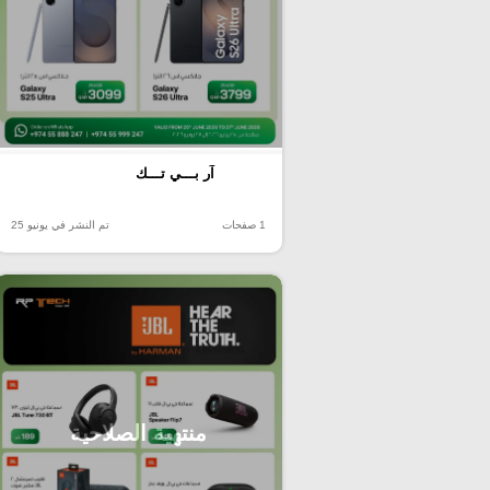
آر بـــي تـــك
1 صفحات
تم النشر في يونيو 25
منتهية الصلاحية