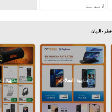
آر بـــي تـــك
قطر - الريان
منتهية الصلاحية
منتهية ال