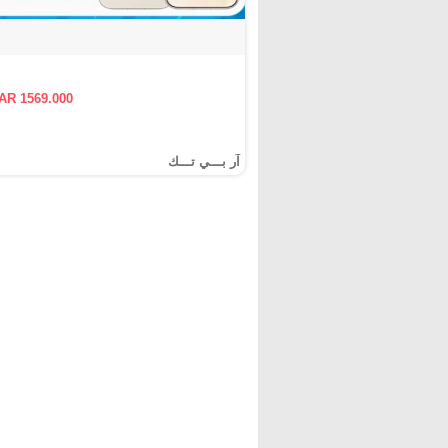
AR 1569.000
آر بـــي تـــك