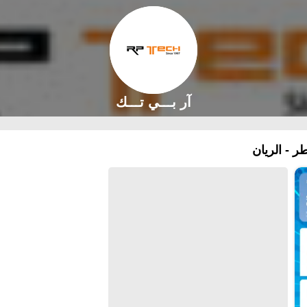
آر بـــي تـــك
 - الريان