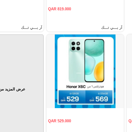
QAR 819.000
آر بـــي تـــك
آر بـــي تـــك
عرض المزيد من 
QAR 529.000
Q