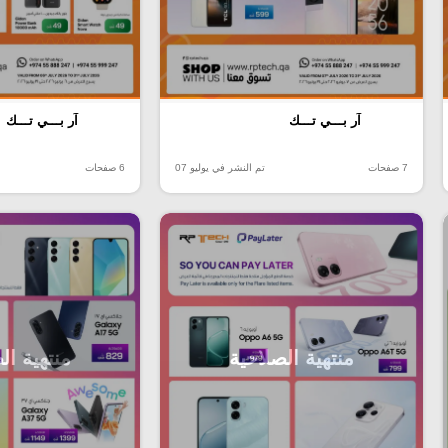
آر بـــي تـــك
آر بـــي تـــك
7 صفحات
تم النشر في يوليو 07
6 صفحات
منتهية الصلاحية
منتهية ال