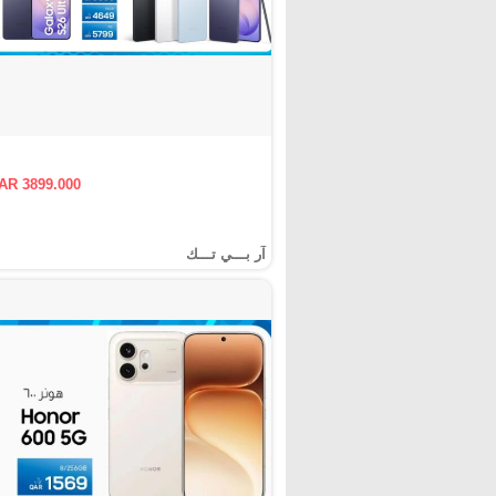
AR 3899.000
آر بـــي تـــك