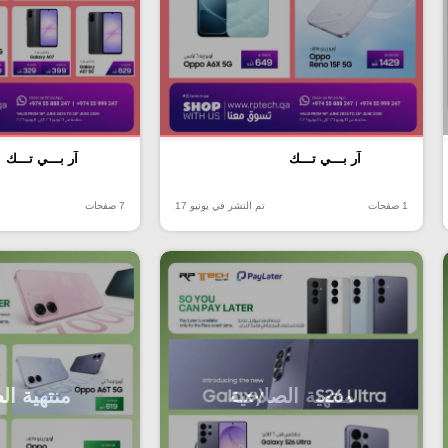
آر بـــي تـــك
آر بـــي تـــك
1 صفحات
تم النشر في يونيو 17
7 صفحات
منتهية الصلاحية
منتهية ال