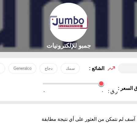
جمبو للإلكترونيات
الشائع :
سمك
دجاج
Generalco
ب
 السعر :
ر.ق :
٠
٠
آسف لم نتمكن من العثور على أي نتيجة مطابقة