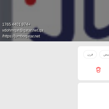
+974 4401 1765
vdohmqat@qatar.net.qa
https://jumboqatar.net/
يض
فرن
دراجة
لحم
oven
tv
العاب