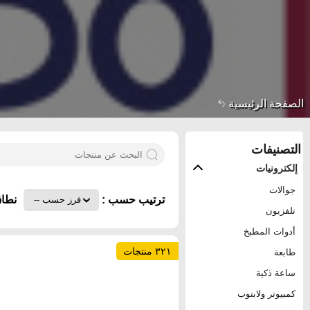
الصفحة الرئيسية
التصنيفات
إلكترونيات
جوالات
ترتيب حسب :
نطاق
تلفزيون
أدوات المطبخ
٣٢١ منتجات
طابعة
ساعة ذكية
كمبيوتر ولابتوب