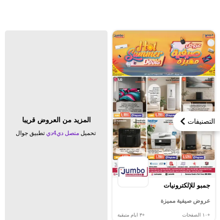
المزيد من العروض قريبا
التصنيفات
تحميل
متصل دي4دي
تطبيق جوال
جمبو للإلكترونيات
عروض صيفية مميزة
+١٠
الصفحات
+٣
ايام متبقية