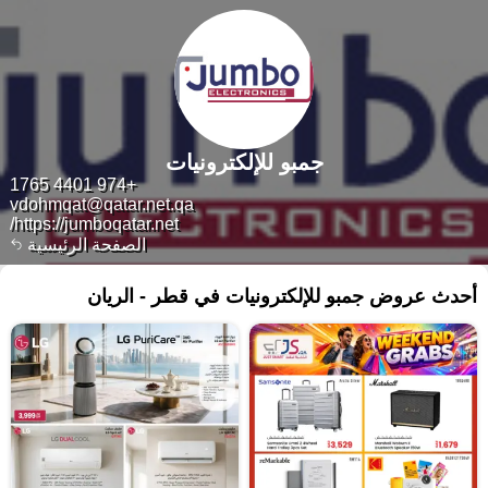
جمبو للإلكترونيات
+974 4401 1765
vdohmqat@qatar.net.qa
https://jumboqatar.net/
الصفحة الرئيسية
أحدث عروض جمبو للإلكترونيات في قطر - الريان