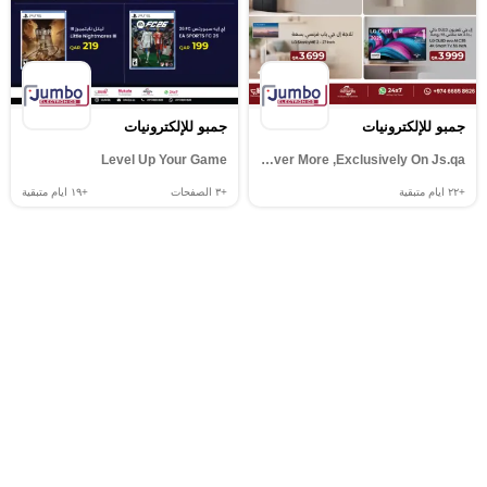
جمبو للإلكترونيات
جمبو للإلكترونيات
Level Up Your Game
Discover More ,Exclusively On Js.qa
+٢٢
ايام متبقية
+٣
الصفحات
+١٩
ايام متبقية