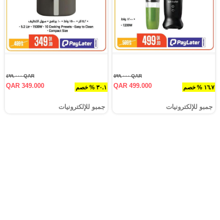
QAR ٤٩٩.٠٠٠
QAR ٥٩٩.٠٠٠
QAR 349.000
QAR 499.000
١٦.٧ % خصم
٣٠.١ % خصم
جمبو للإلكترونيات
جمبو للإلكترونيات