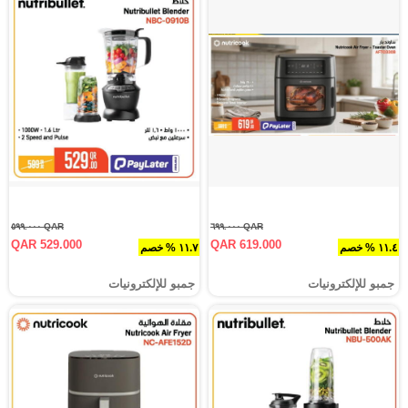
QAR ٥٩٩.٠٠٠
QAR ٦٩٩.٠٠٠
QAR 529.000
QAR 619.000
١١.٤ % خصم
١١.٧ % خصم
جمبو للإلكترونيات
جمبو للإلكترونيات