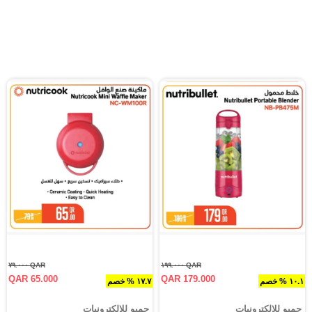
QAR ٧٩.٠٠٠
QAR ١٩٩.٠٠٠
QAR 65.000
QAR 179.000
١٠.١ % خصم
١٧.٧ % خصم
جمبو للإلكترونيات
جمبو للإلكترونيات