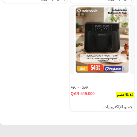
QAR ٩٩٩.٠٠٠
QAR 549.000
٤٥ % خصم
جمبو للإلكترونيات