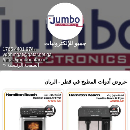
جمبو للإلكترونيات
+974 4401 1765
vdohmqat@qatar.net.qa
https://jumboqatar.net/
الصفحة الرئيسية
٤٣٢ منتجات
عروض أدوات المطبخ في قطر - الريان