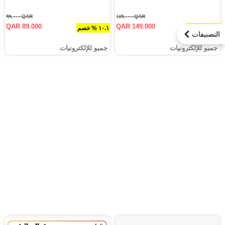
QAR ٩٩.٠٠٠
QAR ١٨٩.٠٠٠
QAR 89.000
QAR 149.000
٢١.٢ % خصم
١٠.١ % خصم
التصنيفات
جمبو للإلكترونيات
جمبو للإلكترونيات