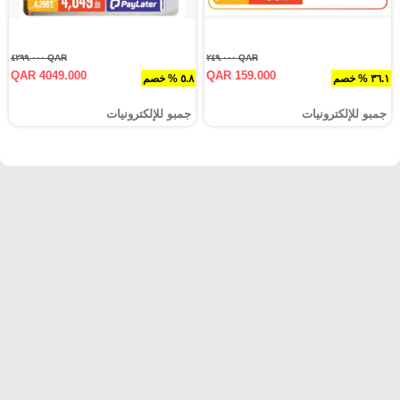
QAR ٤٢٩٩.٠٠٠
QAR ٢٤٩.٠٠٠
QAR 4049.000
QAR 159.000
٣٦.١ % خصم
٥.٨ % خصم
جمبو للإلكترونيات
جمبو للإلكترونيات