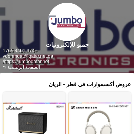
جمبو للإلكترونيات
+974 4401 1765
vdohmqat@qatar.net.qa
https://jumboqatar.net/
الصفحة الرئيسية
١١١٠ منتجات
عروض أكسسوارات في قطر - الريان