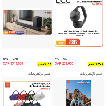
QAR ٣٥٩٩.٠٠٠
QAR ٢٩٩.٠٠٠
QAR 3349.000
QAR 239.000
٢٠.١ % خصم
٦.٩ % خصم
جمبو للإلكترونيات
جمبو للإلكترونيات