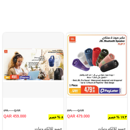
QAR ٤٩٩.٠٠٠
QAR ٥٧٩.٠٠٠
QAR 459.000
QAR 479.000
١٧.٣ % خصم
٨ % خصم
جمبو للإلكترونيات
جمبو للإلكترونيات