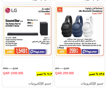
QAR ٣٩٩٩.٠٠٠
QAR ٥٢٩.٠٠٠
QAR 1549.000
QAR 299.000
٤٣.٥ % خصم
٦١.٣ % خصم
جمبو للإلكترونيات
جمبو للإلكترونيات