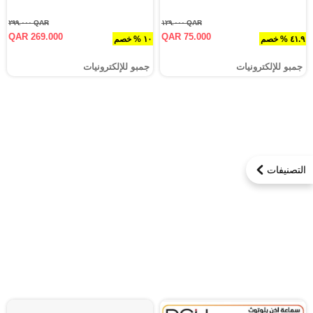
QAR ٢٩٩.٠٠٠
QAR ١٢٩.٠٠٠
QAR 269.000
QAR 75.000
٤١.٩ % خصم
١٠ % خصم
جمبو للإلكترونيات
جمبو للإلكترونيات
التصنيفات