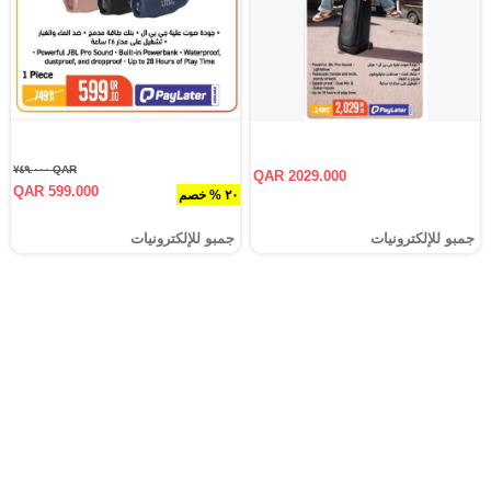
QAR ٧٤٩.٠٠٠
QAR 2029.000
QAR 599.000
٢٠ % خصم
جمبو للإلكترونيات
جمبو للإلكترونيات