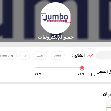
جمبو للإلكترونيات
الشائع :
oven
بصل
tv
samsung
 السعر :
ر.ق :
٧٤٩
٧٤٩
يان