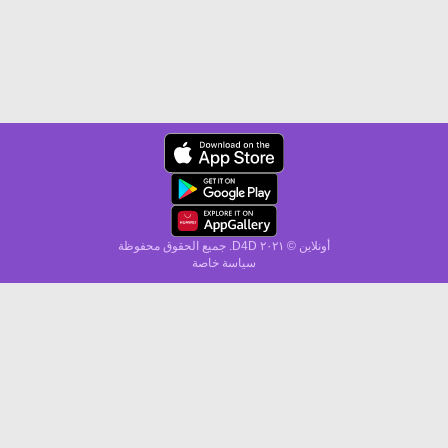
أونلاين © ۲۰٢١ D4D. جميع الحقوق محفوظة
سياسة خاصة