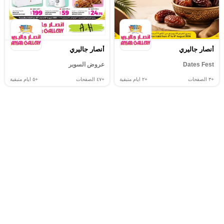
أنصار جاليري
أنصار جاليري
Dates Fest
عروض السوبر
+٣
الصفحات
+٢
ايام متبقية
+٤٧
الصفحات
+٥
ايام متبقية