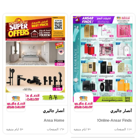
أنصار جاليري
أنصار جاليري
Ansa Home
Online-Ansar Finds!
+١١
الصفحات
+٧
ايام متبقية
+١٦
الصفحات
+٥
ايام متبقية