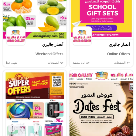
أنصار جاليري
أنصار جاليري
Weekend Offers
Online Offers
+٢
الصفحات
+٨
ايام متبقية
+٩
الصفحات
ينتهي غدا