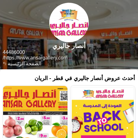
أنصار جاليري
44486000
https://www.ansargallery.com/
الصفحة الرئيسية
أحدث عروض أنصار جاليري في قطر - الريان