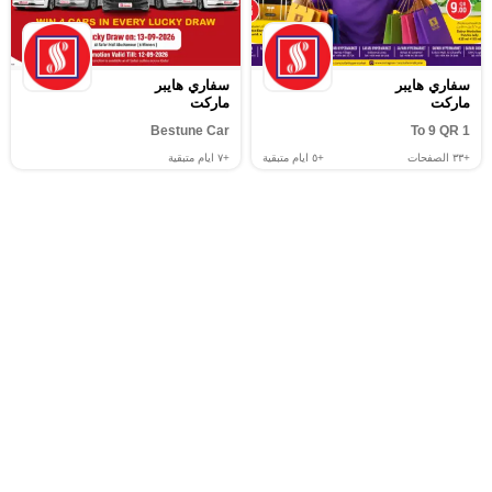
سفاري هايبر
سفاري هايبر
ماركت
ماركت
Bestune Car
1 To 9 QR
+٣٣
الصفحات
+٥
ايام متبقية
+٧
ايام متبقية