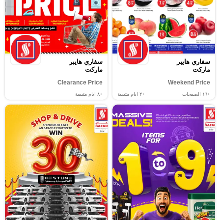
سفاري هايبر
سفاري هايبر
ماركت
ماركت
Clearance Price
Weekend Price
+١٦
الصفحات
+٢
ايام متبقية
+٨
ايام متبقية