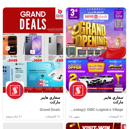
سفاري هايبر
سفاري هايبر
ماركت
ماركت
Grand Deals
Grand Opening@ GWC-Logistics Village
+٤
الصفحات
ينتهي غدا
+٦
الصفحات
+٤
ايام متبقية