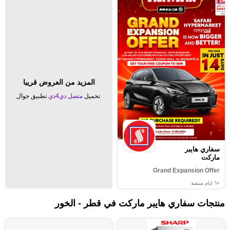
المزيد من العروض قريبا
تحميل
متصل دي4دي
تطبيق جوال
سفاري هايبر
ماركت
Grand Expansion Offer
+٦
ايام متبقية
منتجات سفاري هايبر ماركت في قطر - الخور