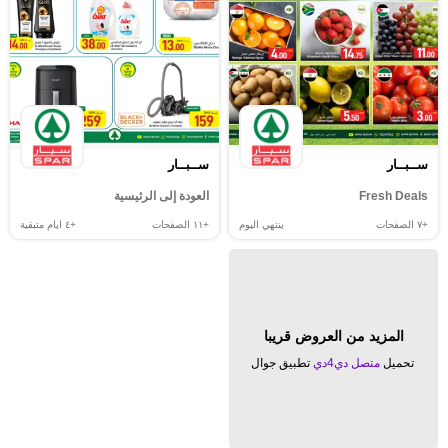
ســبــار
ســبــار
Fresh Deals
العودة إلى الرئيسية
+٧
الصفحات
ينتهي اليوم
+١١
الصفحات
+٤
ايام متبقية
المزيد من العروض قريبا
تحميل
متصل دي4دي
تطبيق جوال