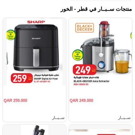
منتجات ســبــار في قطر - الخور
QAR 259.000
QAR 249.000
ســبــار
ســبــار