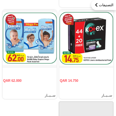
ســبــار
التصنيفات
QAR 62.000
QAR 14.750
ســبــار
ســبــار