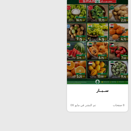
منتهية الصلاحية
ســبــار
8 صفحات
تم النشر في مايو 06