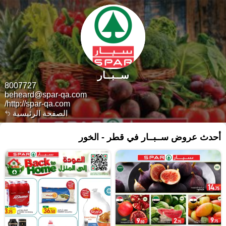
ســبــار
8007727
beheard@spar-qa.com
http://spar-qa.com/
الصفحة الرئيسية
أحدث عروض ســبــار في قطر - الخور