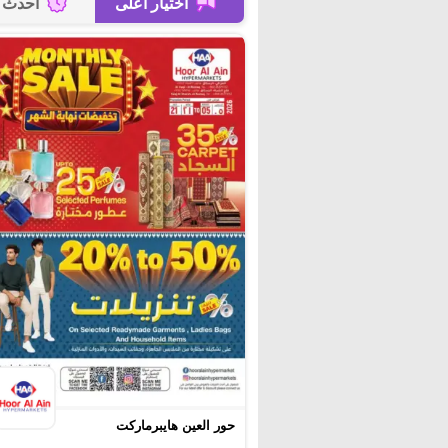
اختيار أعلى
أحدث
حور العين هايبرماركت