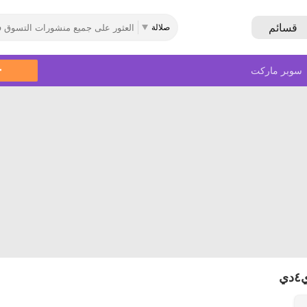
قسائم
صلالة
سوبر ماركت
ي