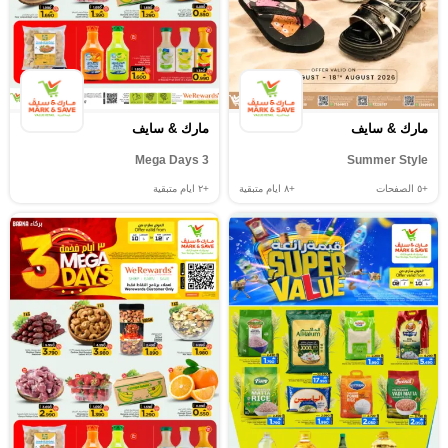
مارك & سايف
مارك & سايف
3 Mega Days
Summer Style
+٥
الصفحات
+٨
ايام متبقية
+٢
ايام متبقية