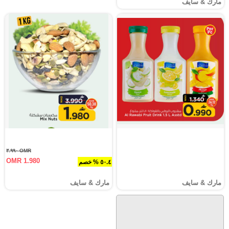
مارك & سايف
OMR ٣.٩٩٠
OMR 1.980
٥٠.٤ % خصم
مارك & سايف
مارك & سايف