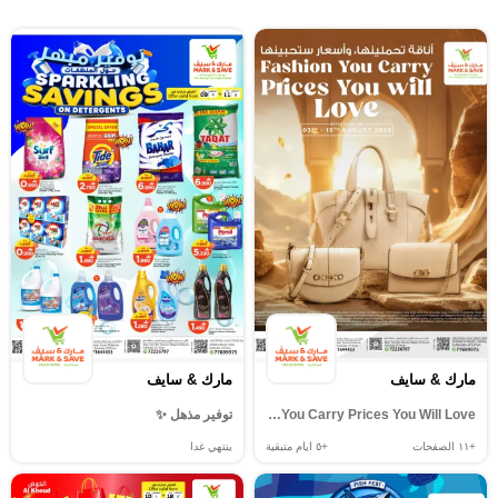
مارك & سايف
مارك & سايف
Fashion You Carry Prices You Will Love
توفير مذهل ✨
+١١
الصفحات
+٥
ايام متبقية
ينتهي غدا