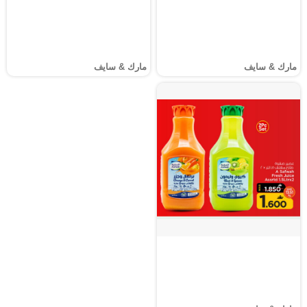
مارك & سايف
مارك & سايف