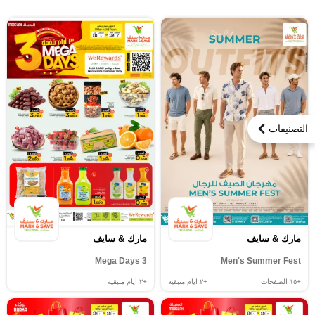
التصنيفات
مارك & سايف
مارك & سايف
3 Mega Days
Men's Summer Fest
+١٥
الصفحات
+٢
ايام متبقية
+٢
ايام متبقية