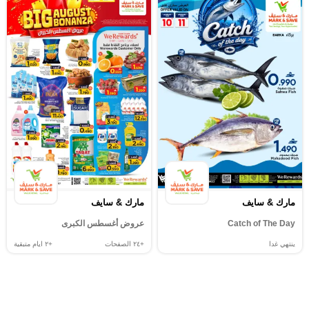
مارك & سايف
مارك & سايف
Catch of The Day
عروض أغسطس الكبرى
ينتهي غدا
+٢٤
الصفحات
+٢
ايام متبقية