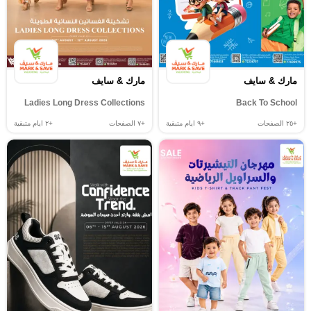
مارك & سايف
مارك & سايف
Ladies Long Dress Collections
Back To School
+٢٥
الصفحات
+٩
ايام متبقية
+٧
الصفحات
+٢
ايام متبقية