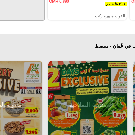
OMR 0.890
O
٢٥.٨ % خصم
القوت هايبرماركت
ت في عُمان - مسقط‎
منتهية الصلاحية
منتهية ال