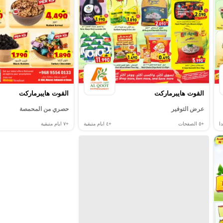
القوت هايبرماركت
القوت هايبرماركت
عرض التوفير
حصري من المحمصة
ا
+٥
الصفحات
+٤
ايام متبقية
+٧
ايام متبقية