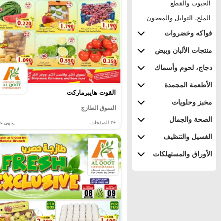
الحبوب والقطع
الملح، التوابل والمعجون
فواكه وخضروات
منتجات الألبان وبيض
دجاج، لحوم وأسماك
الأطعمة المجمدة
القوت هايبرماركت
مخبز وحلويات
السوق الطازج
الصحة والجمال
+٣
الصفحات
ينتهي غد
الغسيل والتنظيف
الأوراق والمستهلكات