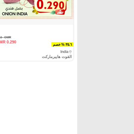
OMR ٠.٤٥٠
MR 0.290
٣٥.٦ % خصم
India
القوت هايبرماركت