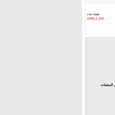
OMR ١.٩٩٠
OMR 1.390
المنتجات