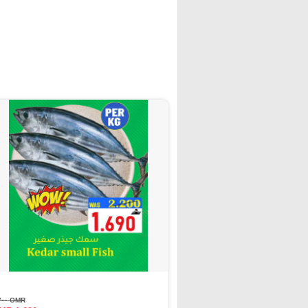
OMR ٢.٢٠٠