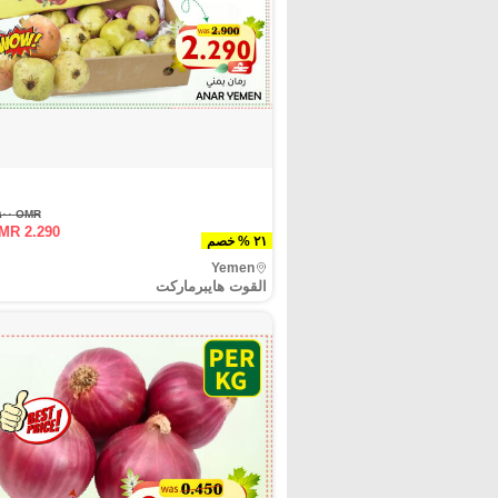
OMR ٢.٩٠٠
MR 2.290
٢١ % خصم
Yemen
القوت هايبرماركت