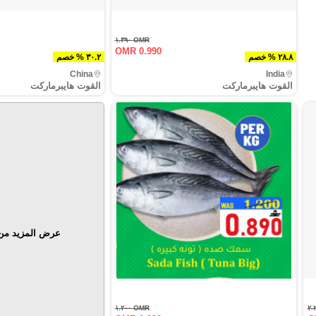
OMR ١.٣٩٠
OMR 0.990
٢٨.٨ % خصم
٣٠.٢ % خصم
China
India
القوت هايبرماركت
القوت هايبرماركت
عرض المزيد من 
OMR ١.٢٠٠