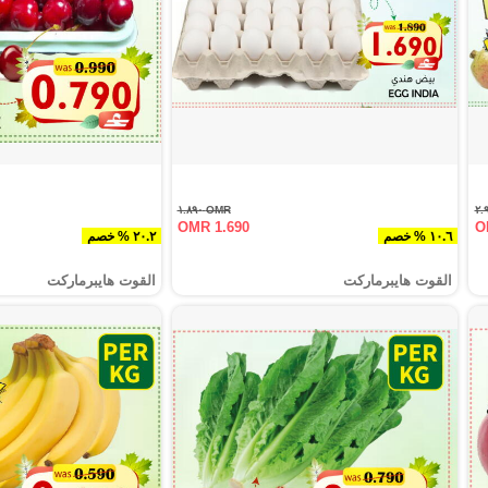
OMR ١.٨٩٠
OMR 1.690
O
١٠.٦ % خصم
٢٠.٢ % خصم
القوت هايبرماركت
القوت هايبرماركت