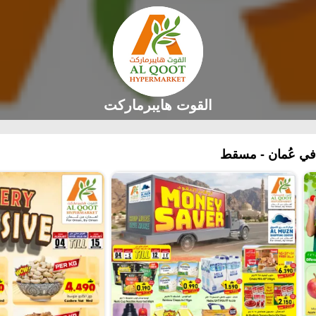
القوت هايبرماركت
ي عُمان - مسقط‎