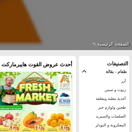
الصفحة الرئيسية
التصنيفات
أحدث عروض القوت هايبرماركت ف
طعام - بقالة
أرز
زيوت و سمن
أغذية معلبة ومغلفة
طحين ولوازم خبز
الصلصات والسبريد
المعكرونة و النودلز