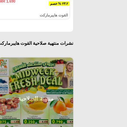
MR 1.690
٢٣.٢ % خصم
القوت هايبرماركت
نشرات منتهية صلاحية القوت هايبرمارك
منتهية الصلاحية