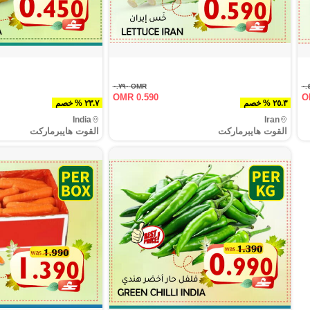
OMR ٠.٧٩٠
OMR 0.590
O
٢٥.٣ % خصم
٢٣.٧ % خصم
India
Iran
القوت هايبرماركت
القوت هايبرماركت