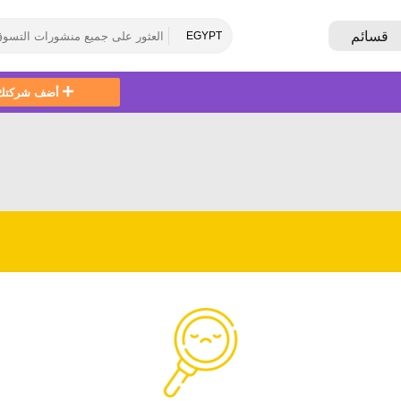
قسائم
EGYPT
أضف شركتك