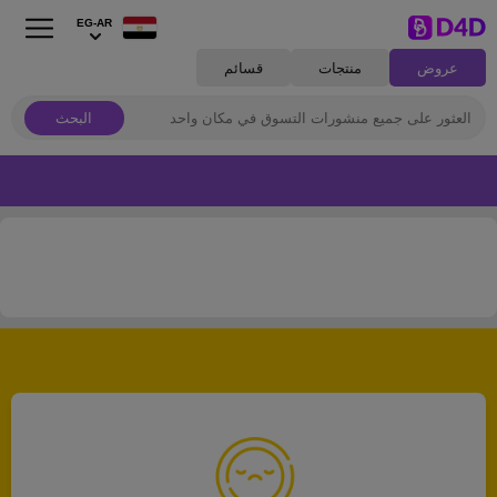
EG-AR
عروض
منتجات
قسائم
البحث