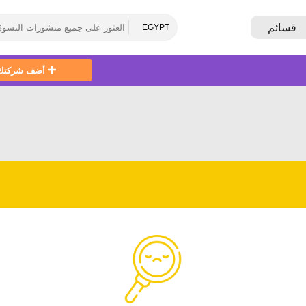
قسائم
EGYPT
أضف شركتك