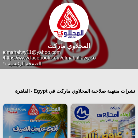
المحلاوي ماركت
elmahalwy11@yahoo.com
https://www.facebook.com/elmahallawy.co/
الصفحة الرئيسية
نشرات منتهية صلاحية المحلاوي ماركت في Egypt - القاهرة