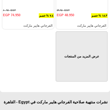
EGP ٨٠.٩٥٠
EGP ٥٩.٩٥٠
EGP 74.950
EGP 48.950
١٨.٣ % خصم
٧.٤ % خصم
الفرجاني هايبر ماركت
الفرجاني هايبر ماركت
عرض المزيد من المنتجات
نشرات منتهية صلاحية الفرجاني هايبر ماركت في Egypt - القاهرة