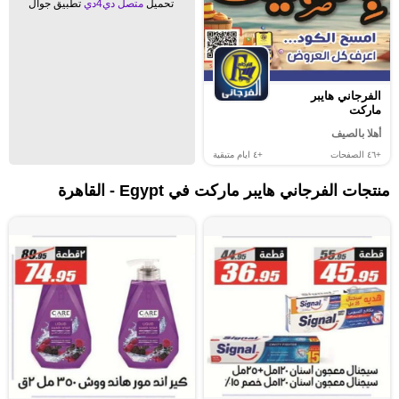
تحميل
متصل دي4دي
تطبيق جوال
الفرجاني هايبر
ماركت
أهلا بالصيف
+٤٦
الصفحات
+٤
ايام متبقية
منتجات الفرجاني هايبر ماركت في Egypt - القاهرة