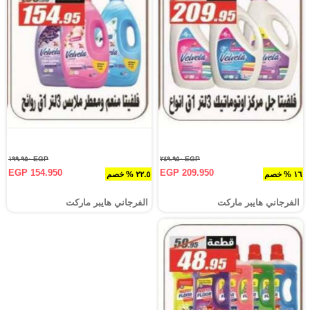
EGP ١٩٩.٩٥٠
EGP ٢٤٩.٩٥٠
EGP 154.950
EGP 209.950
١٦ % خصم
٢٢.٥ % خصم
الفرجاني هايبر ماركت
الفرجاني هايبر ماركت