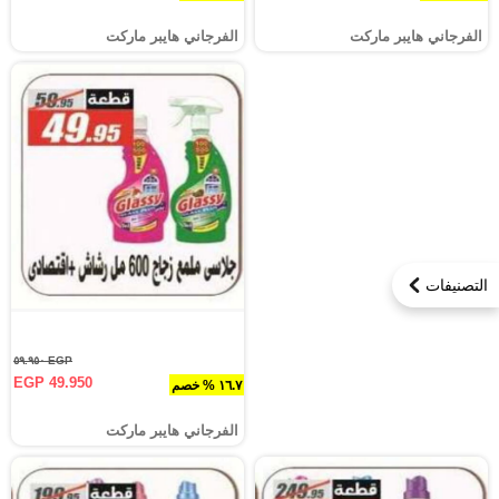
الفرجاني هايبر ماركت
الفرجاني هايبر ماركت
التصنيفات
EGP ٥٩.٩٥٠
EGP 49.950
١٦.٧ % خصم
الفرجاني هايبر ماركت