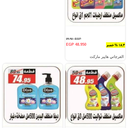
EGP ٥٩.٩٥٠
EGP 48.950
١٨.٣ % خصم
الفرجاني هايبر ماركت