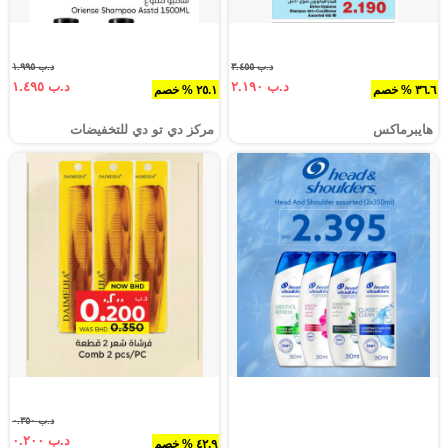
د.ب ٣.٤٥٥
د.ب ١.٩٩٥
د.ب ٢.١٩٠
د.ب ١.٤٩٥
٣٦.٦ % خصم
٢٥.١ % خصم
هايبرماكس
مركز دي تو دي للتخفيضات
د.ب ٠.٣٥٠
د.ب ٠.٢٠٠
٤٢.٩ % خصم