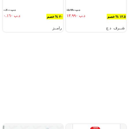
د.ب ١٥.٩٩٠
د.ب ٠.٢٠٠
د.ب ١٣.٩٩٠
د.ب ٠.١٦٠
١٢.٥ % خصم
٢٠ % خصم
شــرف د ج
رامــز