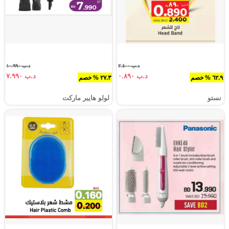
د.ب ٢.٤٠٠
د.ب ١٠.٩٩٠
د.ب ٠.٨٩٠
د.ب ٧.٩٩٠
٦٢.٩ % خصم
٢٧.٣ % خصم
نستو
لولو هايبر ماركت