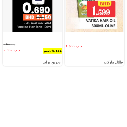
د.ب ٠.٨٥٠
د.ب ١.٥٩٩
د.ب ٠.٦٩٠
١٨.٨ % خصم
طلال ماركت
بحرين برايد