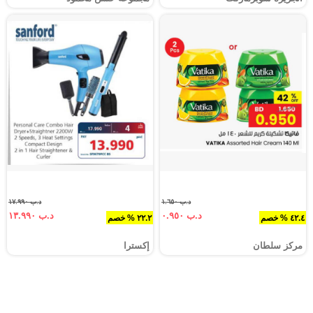
د.ب ١.٦٥٠
د.ب ١٧.٩٩٠
د.ب ٠.٩٥٠
د.ب ١٣.٩٩٠
٤٢.٤ % خصم
٢٢.٢ % خصم
مركز سلطان
إكسترا