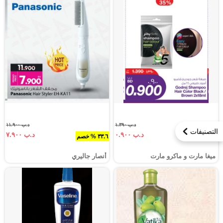
د.ب ١.٣٩٠
د.ب ١١.٩٠٠
التصنيفات
د.ب ٠.٩٠٠
د.ب ٧.٩٠٠
٣٥.٣ % خصم
٣٣.٦ % خصم
ميغا مارت و ماكرو مارت
أنصار جاليري