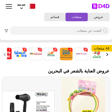
BH-AR
عروض
منتجات
قسائم
٨٥ منتجات
٧
٢
٧
٢
٨
٧
٨
عروض العناية بالشعر في البحرين