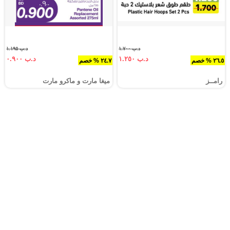
د.ب ١.٧٠٠
د.ب ١.١٩٥
د.ب ١.٢٥٠
د.ب ٠.٩٠٠
٢٦.٥ % خصم
٢٤.٧ % خصم
رامــز
ميغا مارت و ماكرو مارت