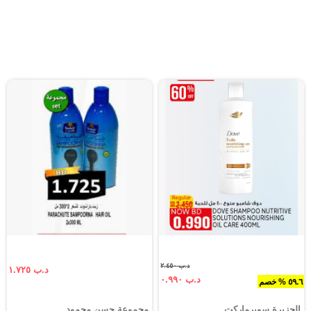
د.ب ٢.٤٥٠
د.ب ١.٧٢٥
د.ب ٠.٩٩٠
٥٩.٦ % خصم
الجزيرة سوبرماركت
مجموعة حسن محمود