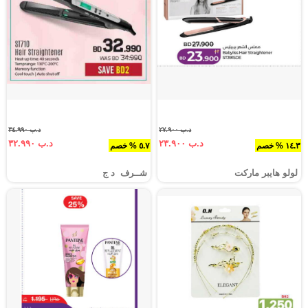
د.ب ٢٧.٩٠٠
د.ب ٣٤.٩٩٠
د.ب ٢٣.٩٠٠
د.ب ٣٢.٩٩٠
١٤.٣ % خصم
٥.٧ % خصم
لولو هايبر ماركت
شــرف د ج