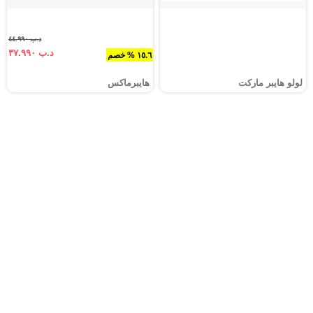
د.ب ٤٤.٩٩٠
د.ب ٣٧.٩٩٠
١٥.٦ % خصم
لولو هايبر ماركت
هايبرماكس