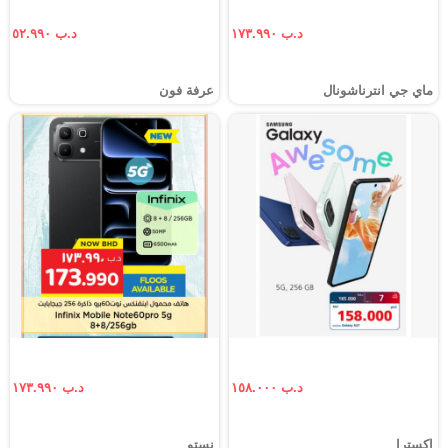
د.ب ١٧٣.٩٩٠
د.ب ٥٢.٩٩٠
ماي جي انترناشونال
عرفة فون
د.ب ١٥٨.٠٠٠
د.ب ١٧٣.٩٩٠
إكسترا
نستو