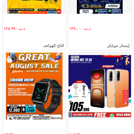
د.ب ١٢٩.٠٠٠
د.ب ١٢٤.٩٩٠
إيستار موبايلز
التاج للهواتف