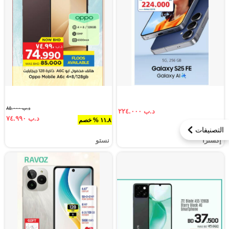
د.ب ٨٥.٠٠٠
د.ب ٢٢٤.٠٠٠
د.ب ٧٤.٩٩٠
١١.٨ % خصم
التصنيفات
إكسترا
نستو