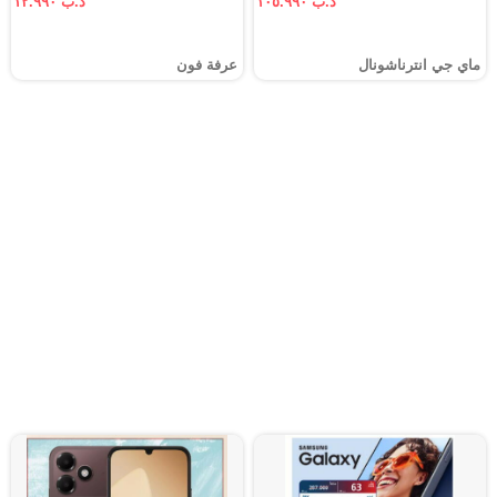
د.ب ١٠٥.٩٩٠
د.ب ١٢.٩٩٠
ماي جي انترناشونال
عرفة فون