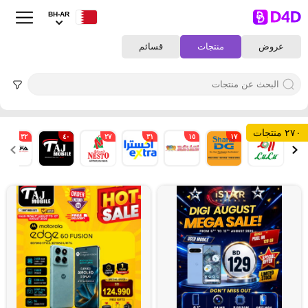
BH-AR
عروض
منتجات
قسائم
٢٧٠ منتجات
٣٢
٤٠
٢٧
٣١
١٥
١٧
١٢