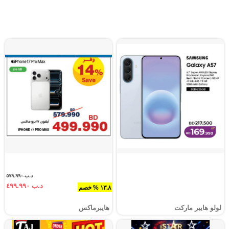
د.ب ٥٧٩.٩٩٠
د.ب ٤٩٩.٩٩٠
١٣.٨ % خصم
لولو هايبر ماركت
هايبرماكس