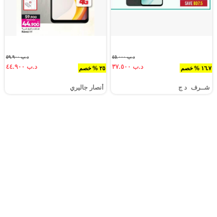
د.ب ٤٥.٠٠٠
د.ب ٥٩.٩٠٠
د.ب ٣٧.٥٠٠
د.ب ٤٤.٩٠٠
١٦.٧ % خصم
٢٥ % خصم
شــرف د ج
أنصار جاليري