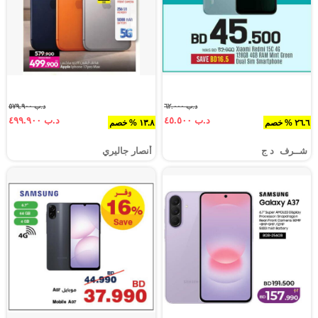
د.ب ٦٢.٠٠٠
د.ب ٥٧٩.٩٠٠
د.ب ٤٥.٥٠٠
د.ب ٤٩٩.٩٠٠
٢٦.٦ % خصم
١٣.٨ % خصم
شــرف د ج
أنصار جاليري