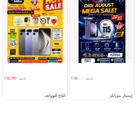
د.ب ١١٥.٠٠٠
د.ب ١٦٤.٩٩٠
إيستار موبايلز
التاج للهواتف