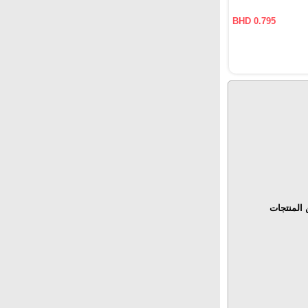
BHD 0.795
المنتجات