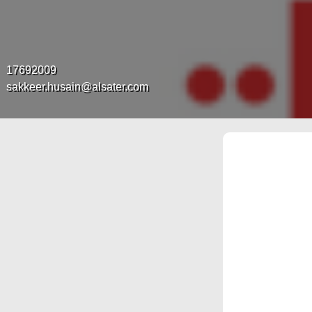
17692009
sakkeer.husain@alsater.com