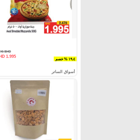
BHD ٢.٤٧٥
HD 1.995
١٩.٤ % خصم
أسواق الساتر