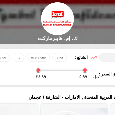
ك. إم. هايبرماركت
الشائع :
viva
every one
رز
ngo
 السعر :
د.إ :
٥.٩٩
٢٤.٩٩
لعربية المتحدة , الامارات - الشارقة / عجمان