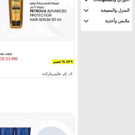
المنزل والمعيشة
ملابس وأحذية
AED ٢٤.٩٥٠
ED 13.990
٤٣.٩ % خصم
ك. إم. هايبرماركت