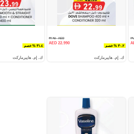
AED ٣٢.٩٥٠
AED 22.990
A
٣٠.٢ % خصم
٣١.٤ % خصم
ك. إم. هايبرماركت
ك. إم. هايبرماركت