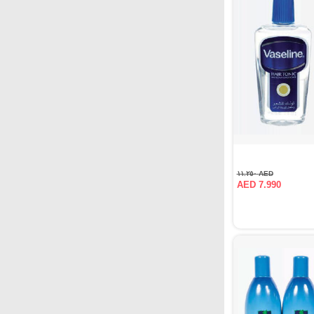
AED ١١.٢٥٠
AED 7.990