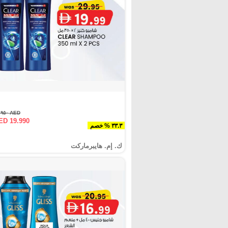
AED ٢٩.٩٥٠
ED 19.990
٣٣.٣ % خصم
ك. إم. هايبرماركت