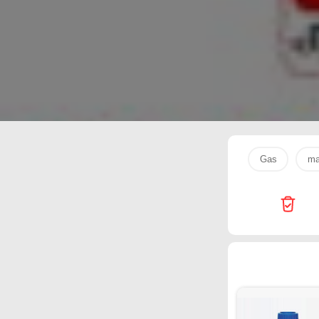
Mark
Safeer Market
Drink
bebem
Gas
ma