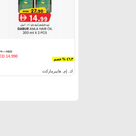
AED ٢٧.٩٠٠
ED 14.990
٤٦.٣ % خصم
ك. إم. هايبرماركت