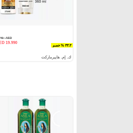
AED ٢٩.٩٥٠
ED 19.990
٣٣.٣ % خصم
ك. إم. هايبرماركت