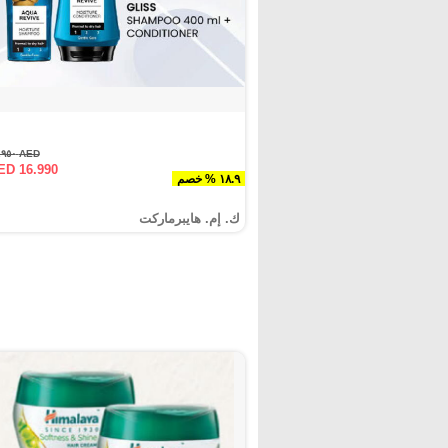
AED ٢٠.٩٥٠
ED 16.990
١٨.٩ % خصم
ك. إم. هايبرماركت