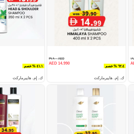
AED ٣٩.٩٠٠
AED 14.990
A
٦٢.٤ % خصم
٤١.١ % خصم
ك. إم. هايبرماركت
ك. إم. هايبرماركت