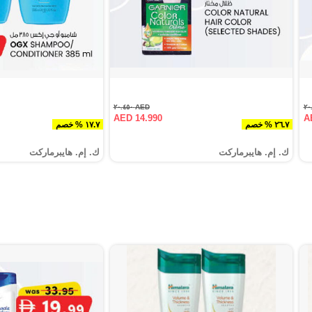
AED ٢٠.٤٥٠
AED 14.990
A
٢٦.٧ % خصم
١٧.٧ % خصم
ك. إم. هايبرماركت
ك. إم. هايبرماركت