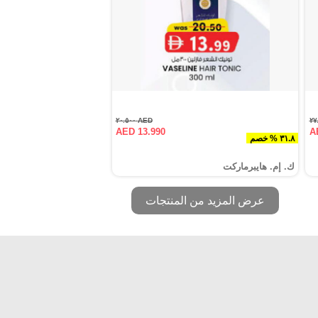
AED ٢٠.٥٠٠
AED 13.990
A
٣١.٨ % خصم
ك. إم. هايبرماركت
عرض المزيد من المنتجات