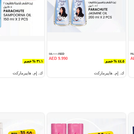
AED ١٨.٠٠٠
AED 9.990
A
٤٤.٥ % خصم
٣١.١ % خصم
ك. إم. هايبرماركت
ك. إم. هايبرماركت