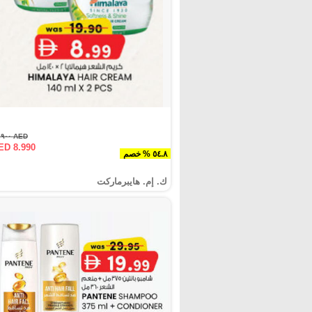
AED ١٩.٩٠٠
ED 8.990
٥٤.٨ % خصم
ك. إم. هايبرماركت