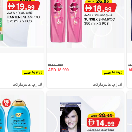
AED ٢٦.٩٥٠
AED 18.990
A
٢٩.٥ % خصم
٣٦.٥ % خصم
ك. إم. هايبرماركت
ك. إم. هايبرماركت