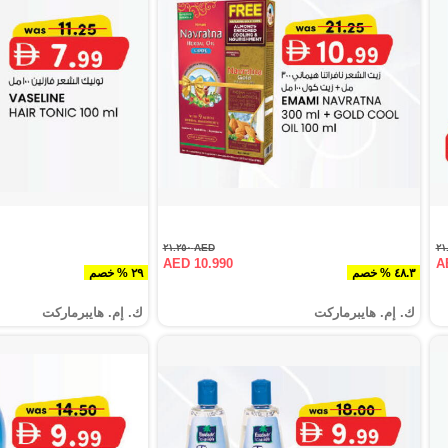
AED ٢١.٢٥٠
AED 10.990
A
٤٨.٣ % خصم
٢٩ % خصم
ك. إم. هايبرماركت
ك. إم. هايبرماركت