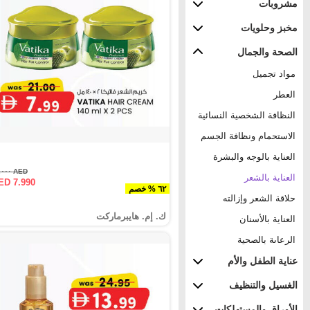
مشروبات
مخبز وحلويات
الصحة والجمال
مواد تجميل
العطر
النظافة الشخصية النسائية
الاستحمام ونظافة الجسم
العناية بالوجه والبشرة
AED ٢١.٠٠٠
العناية بالشعر
ED 7.990
٦٢ % خصم
حلاقة الشعر وإزالته
ك. إم. هايبرماركت
العناية بالأسنان
الرعاىة بالصحية
عناية الطفل والأم
الغسيل والتنظيف
الأوراق والمستهلكات