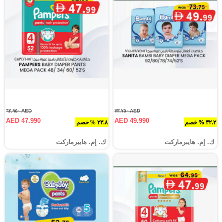
AED ٦٢.٩٥٠
AED ٧٣.٧٥٠
AED 47.990
AED 49.990
٣٢.٢ % خصم
٢٣.٨ % خصم
ك. إم. هايبرماركت
ك. إم. هايبرماركت