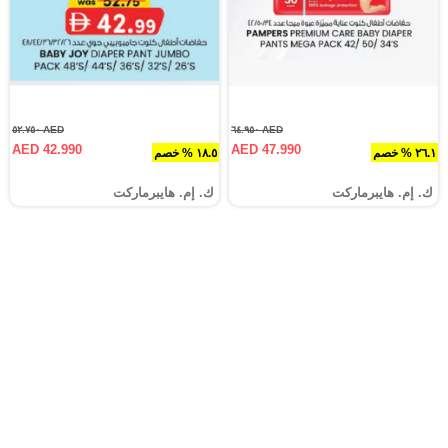
AED ٥٢.٧٥٠
AED ٦٤.٩٥٠
AED 42.990
AED 47.990
٢٦.١ % خصم
١٨.٥ % خصم
ك. إم. هايبرماركت
ك. إم. هايبرماركت