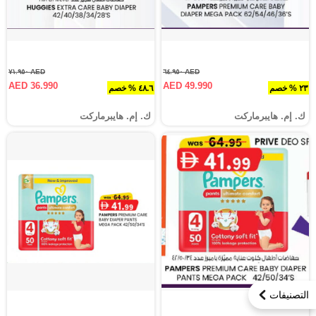
AED ٧١.٩٥٠
AED ٦٤.٩٥٠
AED 36.990
AED 49.990
٢٣ % خصم
٤٨.٦ % خصم
ك. إم. هايبرماركت
ك. إم. هايبرماركت
التصنيفات