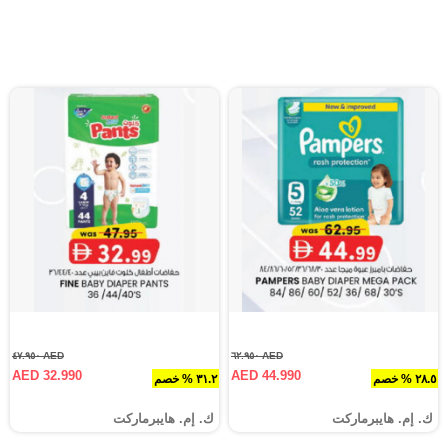
AED ٤٧.٩٥٠
AED ٦٢.٩٥٠
AED 32.990
AED 44.990
٢٨.٥ % خصم
٣١.٢ % خصم
ك. إم. هايبرماركت
ك. إم. هايبرماركت