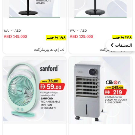
AED ١٨٦.٠٠٠
AED ١٧٩.٠٠٠
AED 149.000
AED 129.000
٢٧.٩ % خصم
١٩.٩ % خصم
التصنيفات
ك. إم. هايبرماركت
ك. إم. هايبرماركت