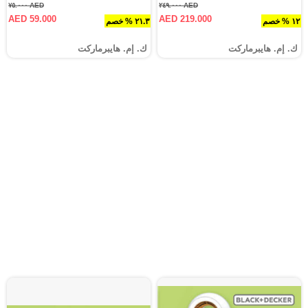
AED ٧٥.٠٠٠
AED ٢٤٩.٠٠٠
AED 59.000
AED 219.000
١٢ % خصم
٢١.٣ % خصم
ك. إم. هايبرماركت
ك. إم. هايبرماركت