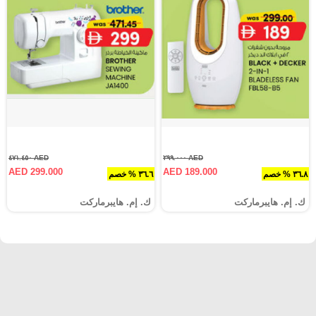
AED ٤٧١.٤٥٠
AED ٢٩٩.٠٠٠
AED 299.000
AED 189.000
٣٦.٨ % خصم
٣٦.٦ % خصم
ك. إم. هايبرماركت
ك. إم. هايبرماركت