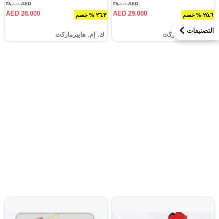
AED ٣٨.٠٠٠
AED ٣٩.٠٠٠
AED 28.000
AED 29.000
٢٥.٦ % خصم
٢٦.٣ % خصم
التصنيفات
ك. إم. هايبرماركت
ك. إم. هايبرماركت