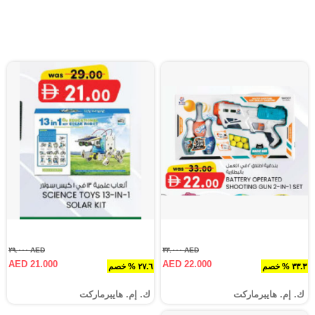
AED ٢٩.٠٠٠
AED ٣٣.٠٠٠
AED 21.000
AED 22.000
٣٣.٣ % خصم
٢٧.٦ % خصم
ك. إم. هايبرماركت
ك. إم. هايبرماركت