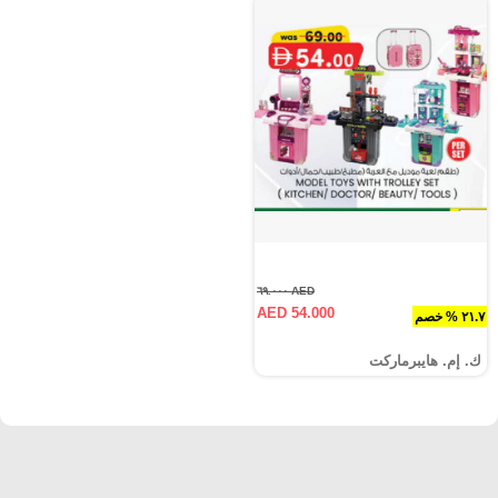
AED ٦٩.٠٠٠
AED 54.000
٢١.٧ % خصم
ك. إم. هايبرماركت