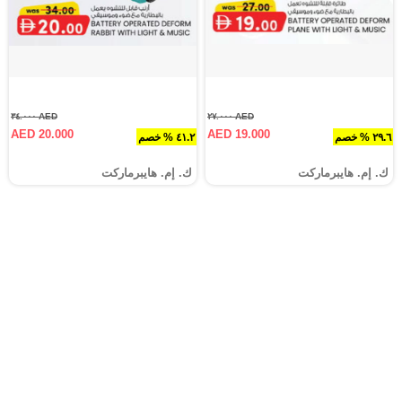
AED ٣٤.٠٠٠
AED ٢٧.٠٠٠
AED 20.000
AED 19.000
٢٩.٦ % خصم
٤١.٢ % خصم
ك. إم. هايبرماركت
ك. إم. هايبرماركت