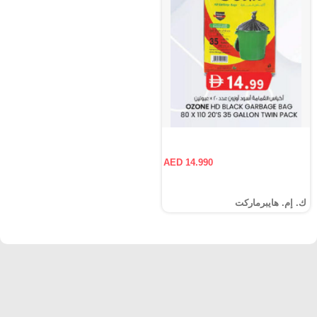
AED 14.990
ك. إم. هايبرماركت