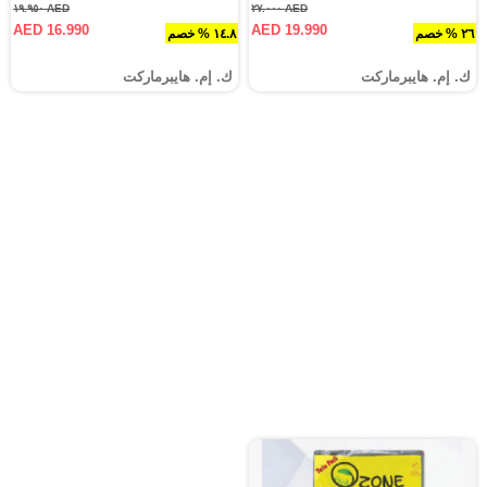
AED ١٩.٩٥٠
AED ٢٧.٠٠٠
AED 16.990
AED 19.990
٢٦ % خصم
١٤.٨ % خصم
ك. إم. هايبرماركت
ك. إم. هايبرماركت