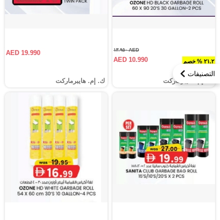
AED ١٣.٩٥٠
AED 19.990
AED 10.990
٢١.٢ % خصم
التصنيفات
ك. إم. هايبرماركت
ك. إم. هايبرماركت