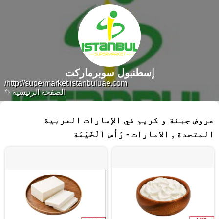
إسطنبول سوبرماركت
http://supermarket.istanbuluae.com/
الصفحة الرئيسية
٩٤ منتجات
عروض جبنة و كريم في الإمارات العربية
المتحدة , الامارات - رَأْس ٱلْخَيْمَة