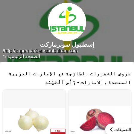
إسطنبول سوبرماركت
http://supermarket.istanbuluae.com/
الصفحة الرئيسية
١١٧ منتجات
عروض الخضروات الطازجة في الإمارات العربية
المتحدة , الامارات - رَأْس ٱلْخَيْمَة
التصنيفات