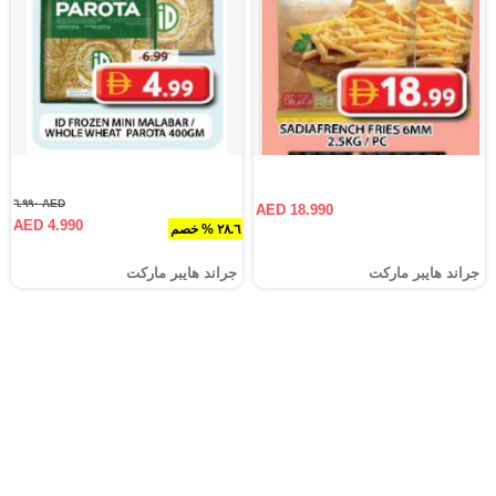
AED ٦.٩٩٠
AED 18.990
AED 4.990
٢٨.٦ % خصم
جراند هايبر ماركت
جراند هايبر ماركت