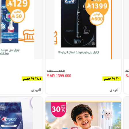
SAR ١٩٩٩.٠٠٠
SAR 1399.000
S
٣٠ % خصم
٢٨.١ % خصم
النهدي
النهدي