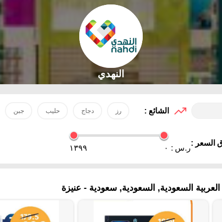
النهدي
الشائع :
رز
دجاج
حليب
جبن
 السعر :
ر.س :
٠
١٣٩٩
لعربية السعودية, السعودية, سعودية - عنيزة