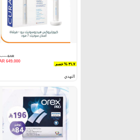
SAR ٩٥٠.٠٠٠
AR 649.000
٣١.٧ % خصم
النهدي