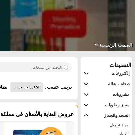
الصفحة الرئيسية
التصنيفات
إلكترونيات
طعام - بقالة
ترتيب حسب :
نطاق
مشروبات
مخبز وحلويات
٨٢ منتجات
عروض العناية بالأسنان في مملكة ا
الصحة والجمال
مواد تجميل
العطر