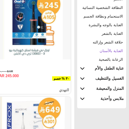
النظافة الشخصية النسائية
الاستحمام ونظافة الجسم
العناية بالوجه والبشرة
العناية بالشعر
حلاقة الشعر وإزالته
العناية بالأسنان
الرعاىة بالصحية
عناية الطفل والأم
SAR ٣٥٠.٠٠٠
AR 245.000
الغسيل والتنظيف
٣٠ % خصم
المنزل والمعيشة
النهدي
ملابس وأحذية