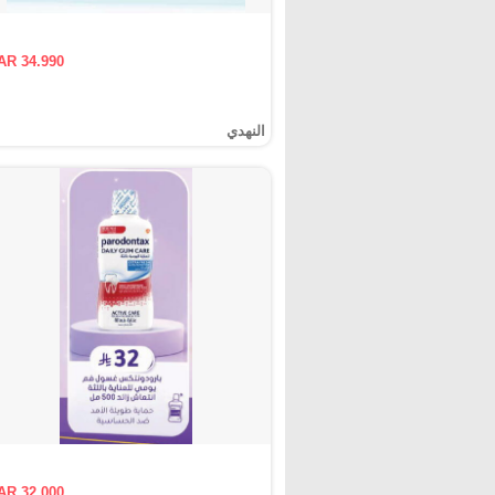
AR 34.990
النهدي
AR 32.000