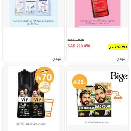
SAR ٣٤٦.٨١٠
SAR 210.050
٣٩.٤ % خصم
النهدي
النهدي