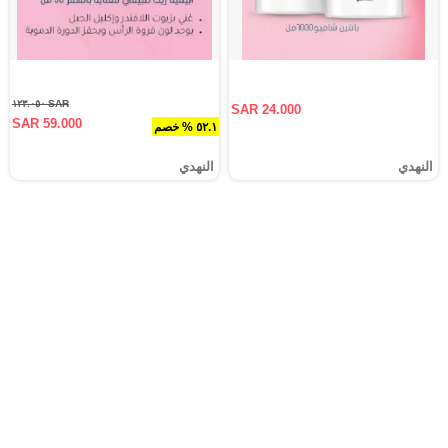
SAR ١٢٣.٠٥٠
SAR 24.000
SAR 59.000
٥٢.١ % خصم
النهدي
النهدي