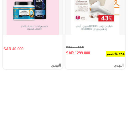
SAR ٢٢٩٥.٠٠٠
SAR 40.000
SAR 1299.000
٤٣.٤ % خصم
النهدي
النهدي