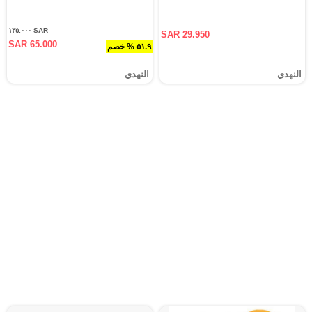
SAR ١٣٥.٠٠٠
SAR 29.950
SAR 65.000
٥١.٩ % خصم
النهدي
النهدي