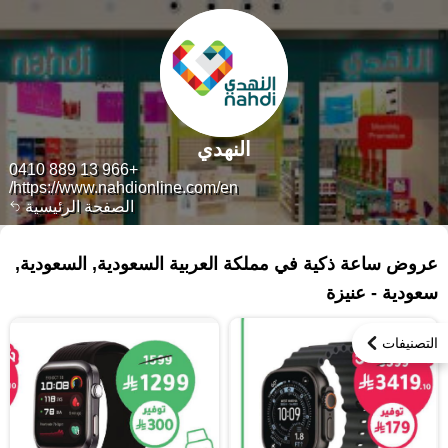
النهدي
+966 13 889 0410
https://www.nahdionline.com/en/
الصفحة الرئيسية
٣٥ منتجات
عروض ساعة ذكية في مملكة العربية السعودية, السعودية,
سعودية - عنيزة
التصنيفات