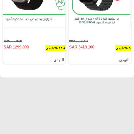
SAR ١٥٩٩.٠٠٠
SAR ٣٥٩٩.٠٠٠
SAR 1299.000
SAR 3419.100
٥ % خصم
١٨.٨ % خصم
النهدي
النهدي